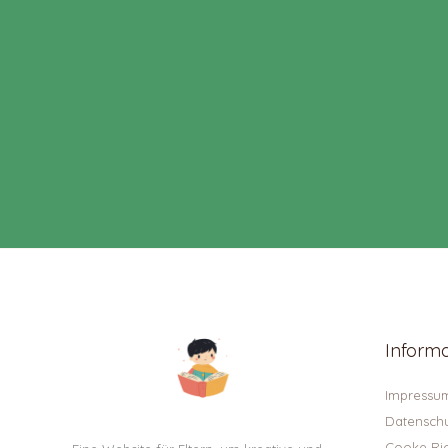
Inform
Impressu
Datenschu
Cooke Ric