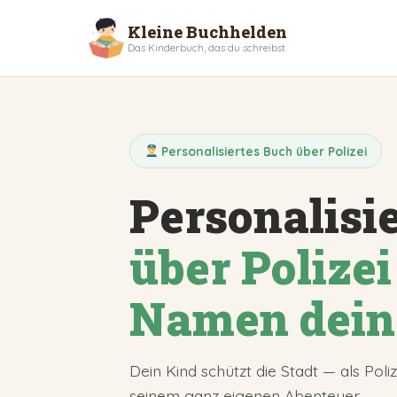
Kleine Buchhelden
Das Kinderbuch, das du schreibst.
Personalisiertes Buch über Polizei
Personalisi
über Polize
Namen dein
Dein Kind schützt die Stadt — als Polizi
seinem ganz eigenen Abenteuer.