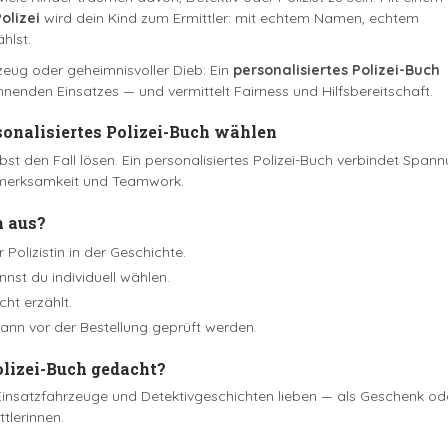
olizei
wird dein Kind zum Ermittler: mit echtem Namen, echtem
hlst.
zeug oder geheimnisvoller Dieb: Ein
personalisiertes Polizei-Buch
nenden Einsatzes — und vermittelt Fairness und Hilfsbereitschaft.
onalisiertes Polizei-Buch wählen
lbst den Fall lösen. Ein personalisiertes Polizei-Buch verbindet Span
ufmerksamkeit und Teamwork.
h aus?
r Polizistin in der Geschichte.
nst du individuell wählen.
ht erzählt.
kann vor der Bestellung geprüft werden.
olizei-Buch gedacht?
i, Einsatzfahrzeuge und Detektivgeschichten lieben — als Geschenk od
tlerinnen.