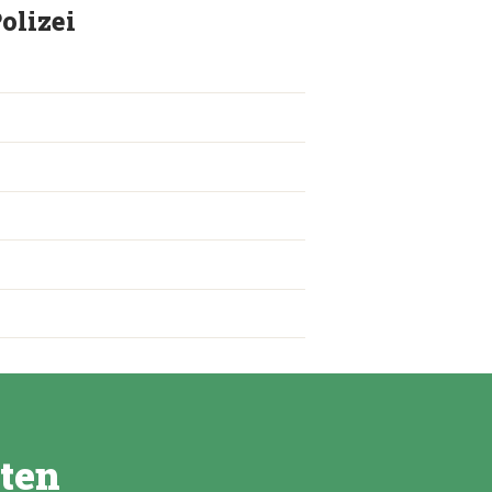
olizei
lten