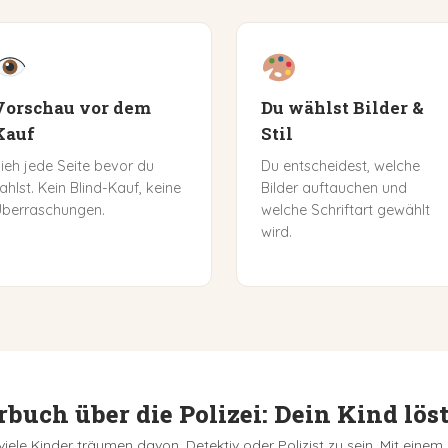
Vorschau vor dem
Du wählst Bilder &
Kauf
Stil
ieh jede Seite bevor du
Du entscheidest, welche
ahlst. Kein Blind-Kauf, keine
Bilder auftauchen und
berraschungen.
welche Schriftart gewählt
wird.
buch über die Polizei: Dein Kind löst
viele Kinder träumen davon, Detektiv oder Polizist zu sein. Mit einem