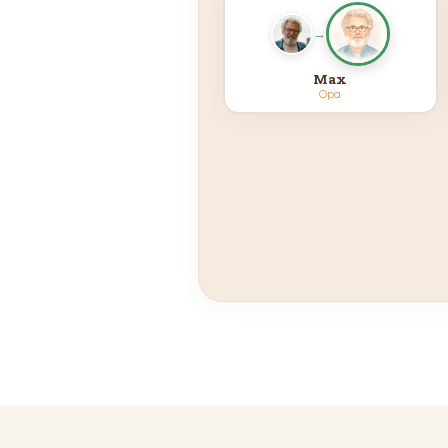
→
Max
Opa