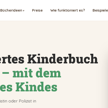
Bücherideen
Preise
Wie funktioniert es?
Beispiele
ertes Kinderbuch
i – mit dem
es Kindes
stin oder Polizist in