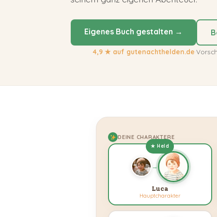
Eigenes Buch gestalten →
B
4,9 ★ auf gutenachthelden.de
·
Vorsc
DEINE CHARAKTERE
★ Held
→
Luca
Hauptcharakter