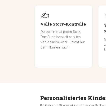
✍️
Volle Story-Kontrolle
Du bestimmst jeden Satz.
Das Buch handelt wirklich
S
von deinem Kind — nicht nur
z
dem Namen nach.
Ü
Personalisiertes Kinder
Polizeiauto, Sirene, ein spannender Fall — 