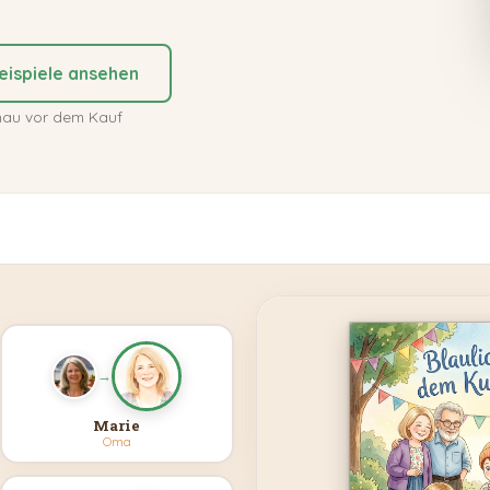
eispiele ansehen
hau vor dem Kauf
→
Marie
Oma