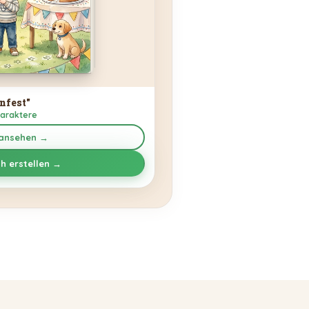
nfest"
haraktere
 ansehen →
h erstellen →