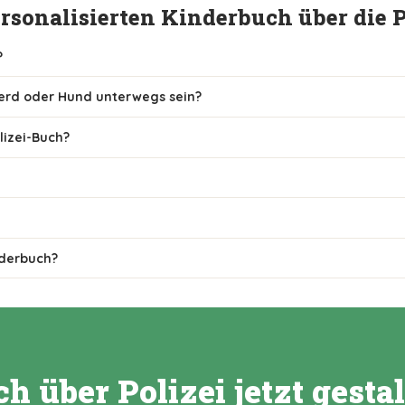
sonalisierten Kinderbuch über die P
?
ferd oder Hund unterwegs sein?
lizei-Buch?
nderbuch?
h über Polizei jetzt gesta