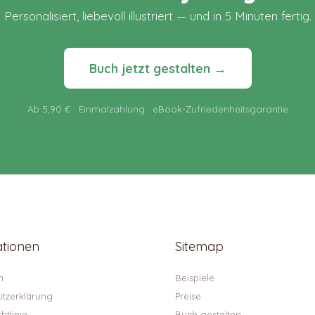
Personalisiert, liebevoll illustriert — und in 5 Minuten fertig.
Buch jetzt gestalten →
Ab 5,90 € · Einmalzahlung · eBook-Zufriedenheitsgarantie
ationen
Sitemap
m
Beispiele
tzerklärung
Preise
htlinie
Buch gestalten